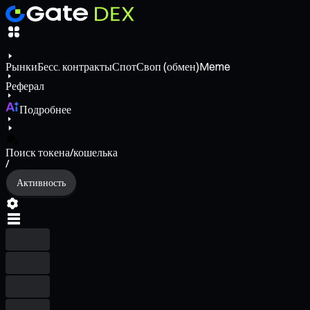
Рынки
Бесс. контракты
Спот
Своп (обмен)
Meme
Реферал
Подробнее
Поиск токена/кошелька
/
Активность