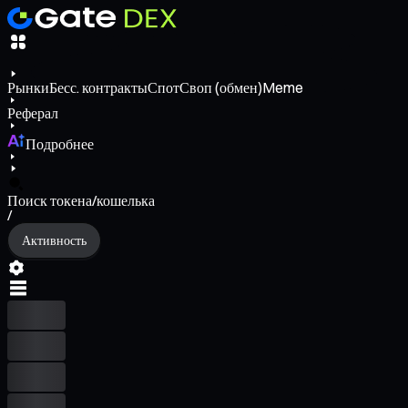
Рынки
Бесс. контракты
Спот
Своп (обмен)
Meme
Реферал
Подробнее
Поиск токена/кошелька
/
Активность