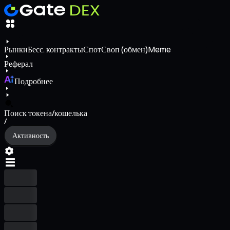
Рынки
Бесс. контракты
Спот
Своп (обмен)
Meme
Реферал
Подробнее
Поиск токена/кошелька
/
Активность