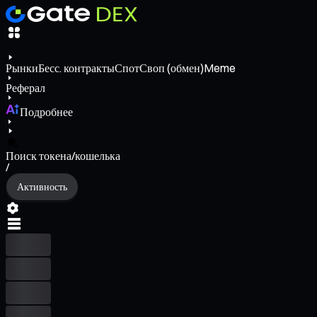
Рынки
Бесс. контракты
Спот
Своп (обмен)
Meme
Реферал
Подробнее
Поиск токена/кошелька
/
Активность