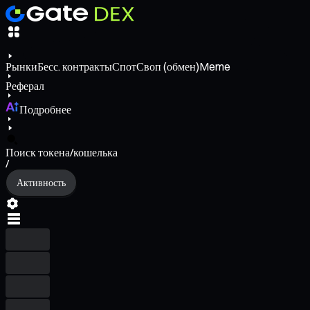
Рынки
Бесс. контракты
Спот
Своп (обмен)
Meme
Реферал
Подробнее
Поиск токена/кошелька
/
Активность