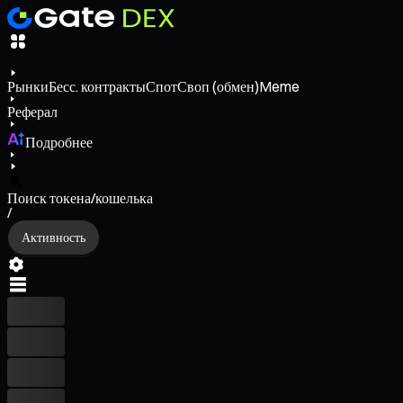
Рынки
Бесс. контракты
Спот
Своп (обмен)
Meme
Реферал
Подробнее
Поиск токена/кошелька
/
Активность