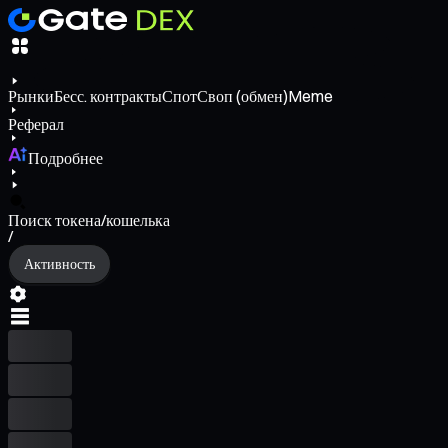
Рынки
Бесс. контракты
Спот
Своп (обмен)
Meme
Реферал
Подробнее
Поиск токена/кошелька
/
Активность