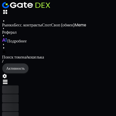
Рынки
Бесс. контракты
Спот
Своп (обмен)
Meme
Реферал
Подробнее
Поиск токена/кошелька
/
Активность