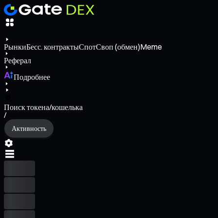
Рынки
Бесс. контракты
Спот
Своп (обмен)
Meme
Реферал
Подробнее
Поиск токена/кошелька
/
Активность