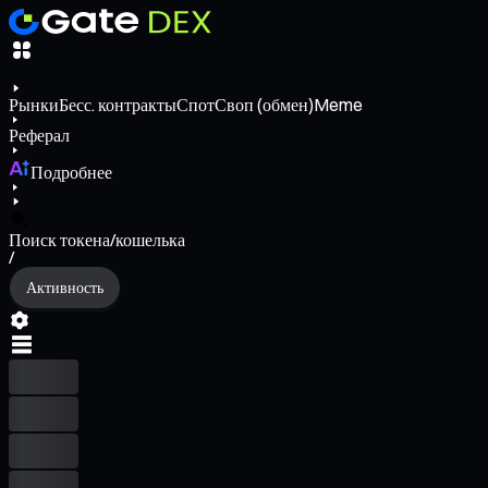
Рынки
Бесс. контракты
Спот
Своп (обмен)
Meme
Реферал
Подробнее
Поиск токена/кошелька
/
Активность