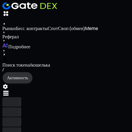
Рынки
Бесс. контракты
Спот
Своп (обмен)
Meme
Реферал
Подробнее
Поиск токена/кошелька
/
Активность