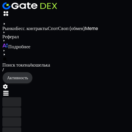
Рынки
Бесс. контракты
Спот
Своп (обмен)
Meme
Реферал
Подробнее
Поиск токена/кошелька
/
Активность