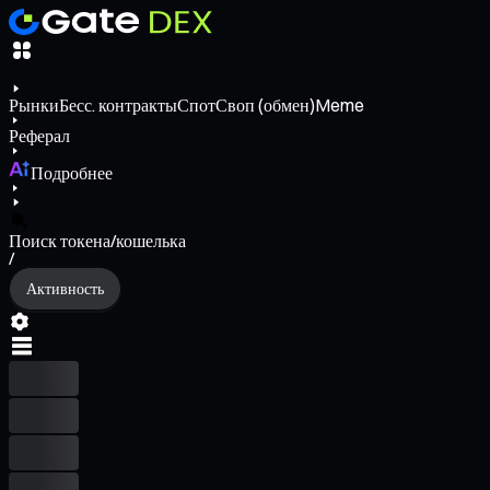
Рынки
Бесс. контракты
Спот
Своп (обмен)
Meme
Реферал
Подробнее
Поиск токена/кошелька
/
Активность