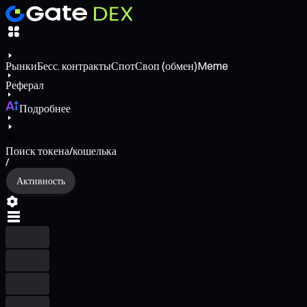
Рынки
Бесс. контракты
Спот
Своп (обмен)
Meme
Реферал
Подробнее
Поиск токена/кошелька
/
Активность