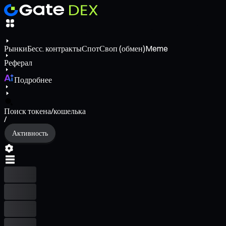
Рынки
Бесс. контракты
Спот
Своп (обмен)
Meme
Реферал
Подробнее
Поиск токена/кошелька
/
Активность