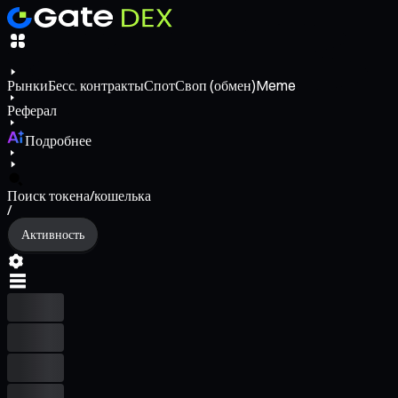
Рынки
Бесс. контракты
Спот
Своп (обмен)
Meme
Реферал
Подробнее
Поиск токена/кошелька
/
Активность