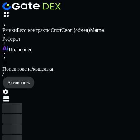
Рынки
Бесс. контракты
Спот
Своп (обмен)
Meme
Реферал
Подробнее
Поиск токена/кошелька
/
Активность