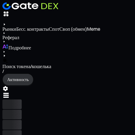
Рынки
Бесс. контракты
Спот
Своп (обмен)
Meme
Реферал
Подробнее
Поиск токена/кошелька
/
Активность