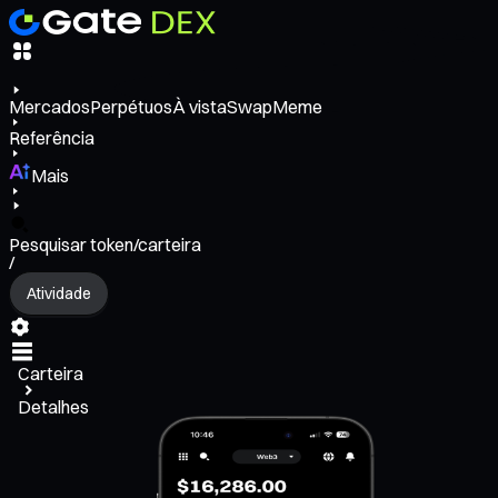
Mercados
Perpétuos
À vista
Swap
Meme
Referência
Mais
Pesquisar token/carteira
/
Atividade
Carteira
Detalhes