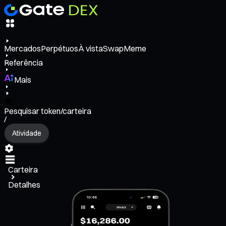
Mercados
Perpétuos
À vista
Swap
Meme
Referência
Mais
Pesquisar token/carteira
/
Atividade
Carteira
Detalhes