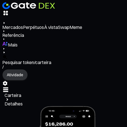
Mercados
Perpétuos
À vista
Swap
Meme
Referência
Mais
Pesquisar token/carteira
/
Atividade
Carteira
Detalhes