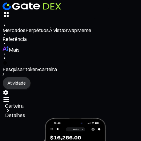
Mercados
Perpétuos
À vista
Swap
Meme
Referência
Mais
Pesquisar token/carteira
/
Atividade
Carteira
Detalhes