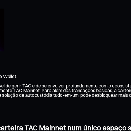
e Wallet.
vel de gerir TAC e de se envolver profundamente com o ecossis
cilmente TAC Mainnet. Para além das transações básicas, a carte
a solução de autocustódia tudo-em-um, pode desbloquear mais 
a carteira TAC Mainnet num único espaço 