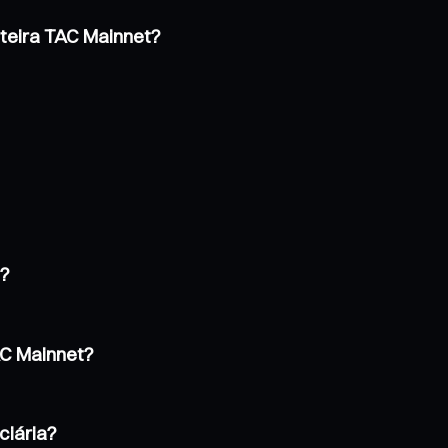
rteira TAC Mainnet?
t?
AC Mainnet?
ciária?