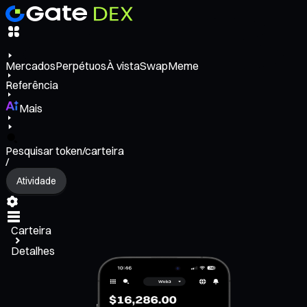
Mercados
Perpétuos
À vista
Swap
Meme
Referência
Mais
Pesquisar token/carteira
/
Atividade
Carteira
Detalhes