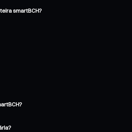
rteira smartBCH?
smartBCH?
ária?