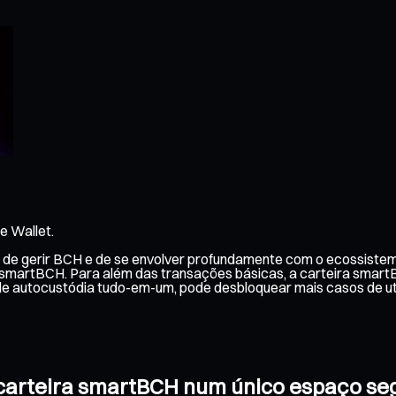
e Wallet.
l de gerir BCH e de se envolver profundamente com o ecossiste
e smartBCH. Para além das transações básicas, a carteira smartB
de autocustódia tudo-em-um, pode desbloquear mais casos de u
a carteira smartBCH num único espaço se