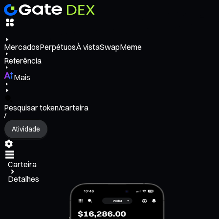
Mercados
Perpétuos
À vista
Swap
Meme
Referência
Mais
Pesquisar token/carteira
/
Atividade
Carteira
Detalhes