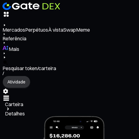
Mercados
Perpétuos
À vista
Swap
Meme
Referência
Mais
Pesquisar token/carteira
/
Atividade
Carteira
Detalhes