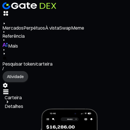
Mercados
Perpétuos
À vista
Swap
Meme
Referência
Mais
Pesquisar token/carteira
/
Atividade
Carteira
Detalhes