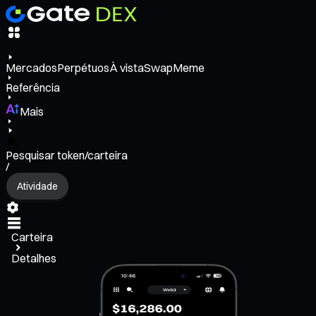
Mercados
Perpétuos
À vista
Swap
Meme
Referência
Mais
Pesquisar token/carteira
/
Atividade
Carteira
Detalhes