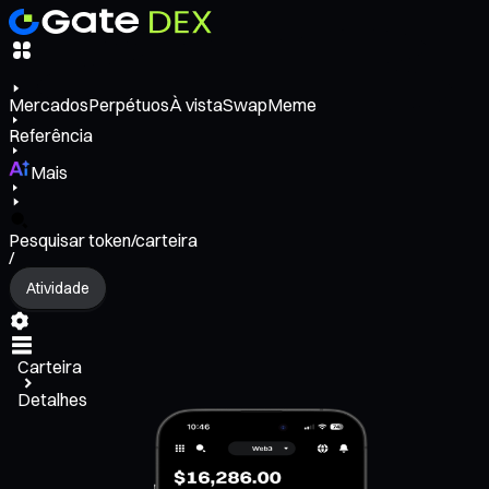
Mercados
Perpétuos
À vista
Swap
Meme
Referência
Mais
Pesquisar token/carteira
/
Atividade
Carteira
Detalhes