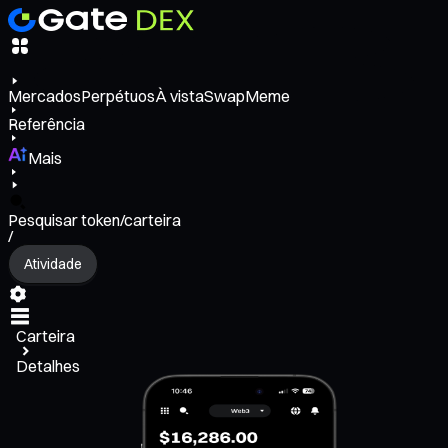
Mercados
Perpétuos
À vista
Swap
Meme
Referência
Mais
Pesquisar token/carteira
/
Atividade
Carteira
Detalhes