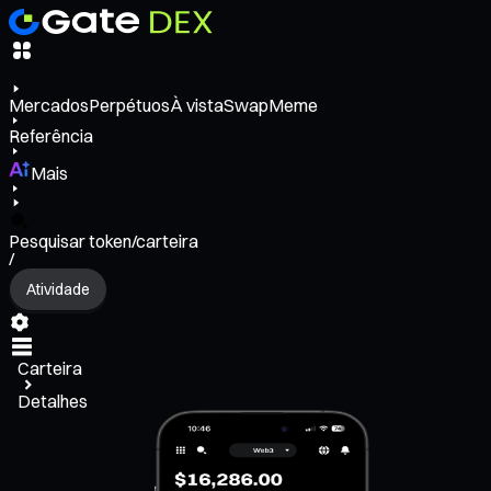
Mercados
Perpétuos
À vista
Swap
Meme
Referência
Mais
Pesquisar token/carteira
/
Atividade
Carteira
Detalhes