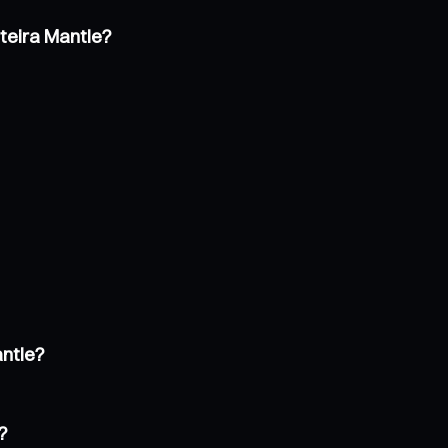
teira Mantle?
ntle?
?