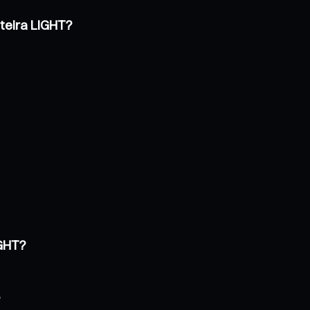
teira LIGHT?
IGHT?
?