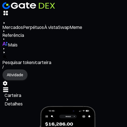
Mercados
Perpétuos
À vista
Swap
Meme
Referência
Mais
Pesquisar token/carteira
/
Atividade
Carteira
Detalhes