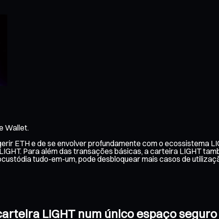
e Wallet.
 gerir ETH e de se envolver profundamente com o ecossistema LI
e LIGHT. Para além das transações básicas, a carteira LIGHT tamb
ocustódia tudo-em-um, pode desbloquear mais casos de utiliza
a carteira LIGHT num único espaço seguro