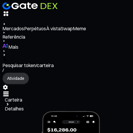
Mercados
Perpétuos
À vista
Swap
Meme
Referência
Mais
Pesquisar token/carteira
/
Atividade
Carteira
Detalhes