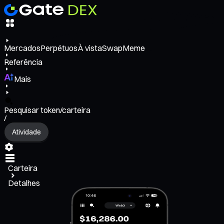
Mercados
Perpétuos
À vista
Swap
Meme
Referência
Mais
Pesquisar token/carteira
/
Atividade
Carteira
Detalhes