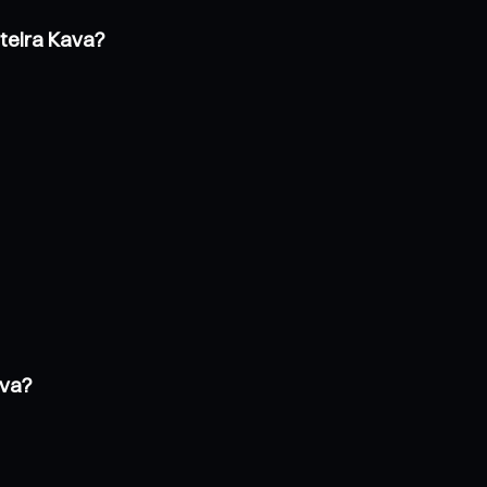
rteira Kava?
ava?