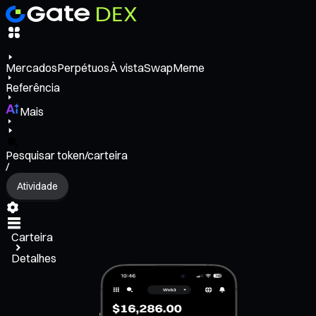
Mercados
Perpétuos
À vista
Swap
Meme
Referência
Mais
Pesquisar token/carteira
/
Atividade
Carteira
Detalhes