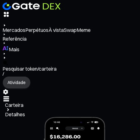
Mercados
Perpétuos
À vista
Swap
Meme
Referência
Mais
Pesquisar token/carteira
/
Atividade
Carteira
Detalhes