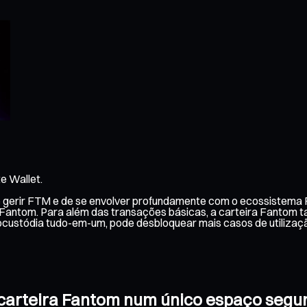
e Wallet.
e gerir FTM e de se envolver profundamente com o ecossistema 
e Fantom. Para além das transações básicas, a carteira Fantom t
ocustódia tudo-em-um, pode desbloquear mais casos de utiliza
a carteira Fantom num único espaço segu