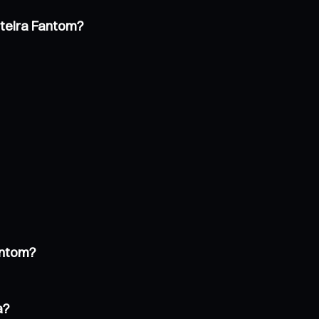
rteira Fantom?
antom?
a?