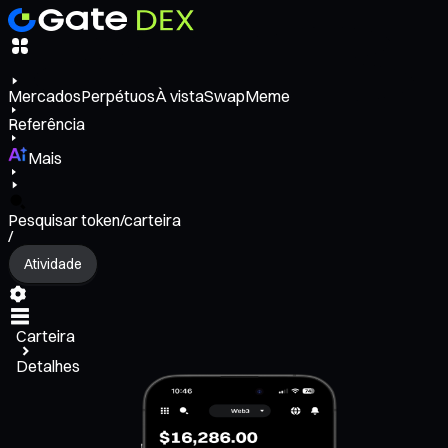
Mercados
Perpétuos
À vista
Swap
Meme
Referência
Mais
Pesquisar token/carteira
/
Atividade
Carteira
Detalhes