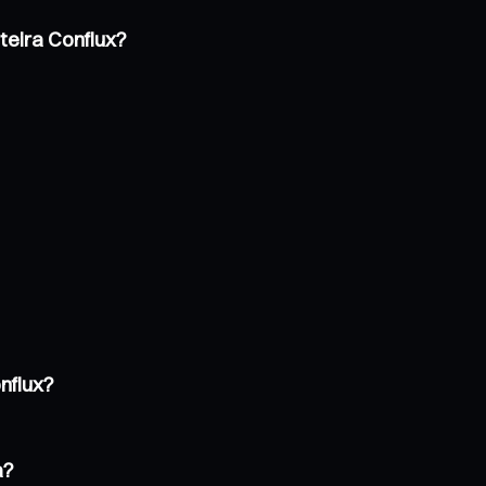
teira Conflux?
nflux?
a?