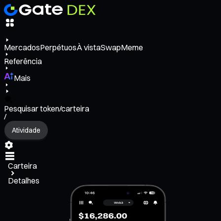
Mercados
Perpétuos
À vista
Swap
Meme
Referência
Mais
Pesquisar token/carteira
/
Atividade
Carteira
Detalhes