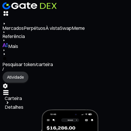
Mercados
Perpétuos
À vista
Swap
Meme
Referência
Mais
Pesquisar token/carteira
/
Atividade
Carteira
Detalhes