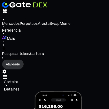
Mercados
Perpétuos
À vista
Swap
Meme
Referência
Mais
Pesquisar token/carteira
/
Atividade
Carteira
Detalhes