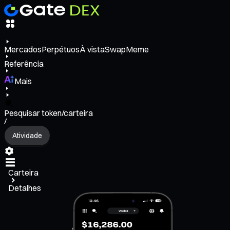
Mercados
Perpétuos
À vista
Swap
Meme
Referência
Mais
Pesquisar token/carteira
/
Atividade
Carteira
Detalhes