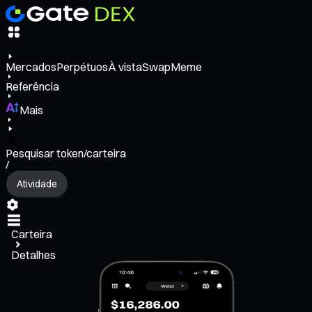
Mercados
Perpétuos
À vista
Swap
Meme
Referência
Mais
Pesquisar token/carteira
/
Atividade
Carteira
Detalhes