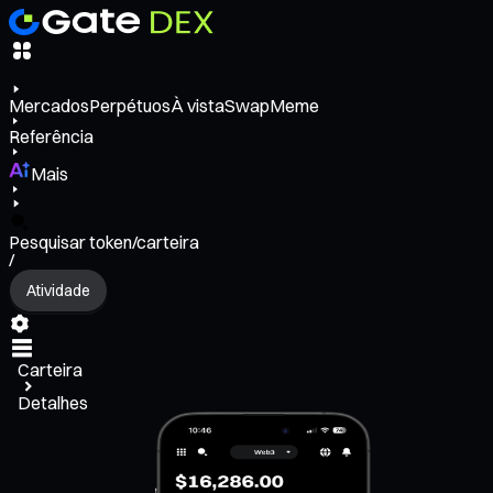
Mercados
Perpétuos
À vista
Swap
Meme
Referência
Mais
Pesquisar token/carteira
/
Atividade
Carteira
Detalhes