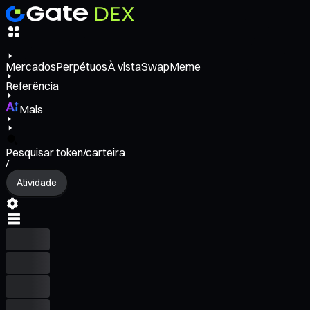
Mercados
Perpétuos
À vista
Swap
Meme
Referência
Mais
Pesquisar token/carteira
/
Atividade