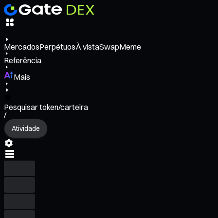
Mercados
Perpétuos
À vista
Swap
Meme
Referência
Mais
Pesquisar token/carteira
/
Atividade