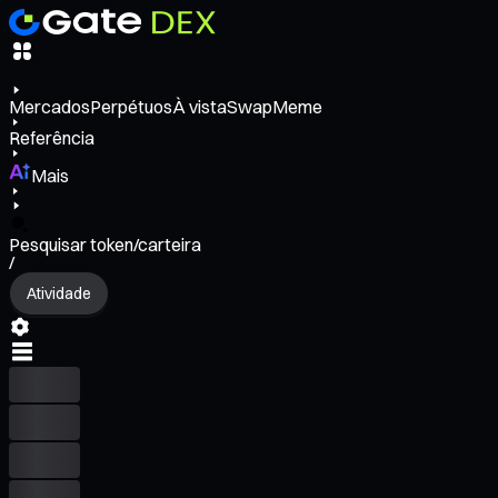
Mercados
Perpétuos
À vista
Swap
Meme
Referência
Mais
Pesquisar token/carteira
/
Atividade