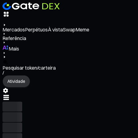
Mercados
Perpétuos
À vista
Swap
Meme
Referência
Mais
Pesquisar token/carteira
/
Atividade