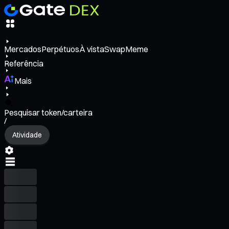
Mercados
Perpétuos
À vista
Swap
Meme
Referência
Mais
Pesquisar token/carteira
/
Atividade