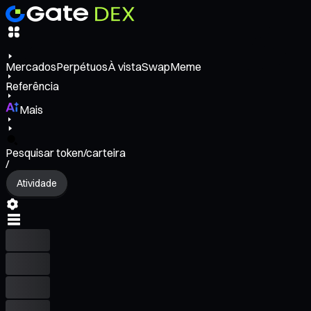
Mercados
Perpétuos
À vista
Swap
Meme
Referência
Mais
Pesquisar token/carteira
/
Atividade