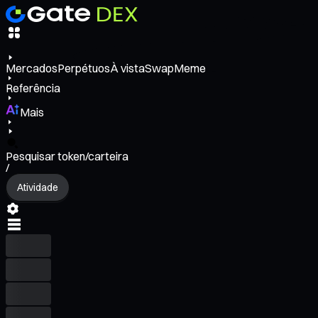
Mercados
Perpétuos
À vista
Swap
Meme
Referência
Mais
Pesquisar token/carteira
/
Atividade