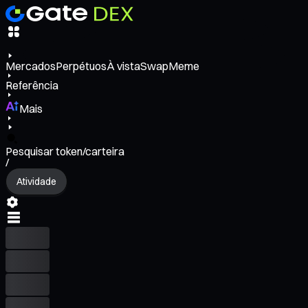
Mercados
Perpétuos
À vista
Swap
Meme
Referência
Mais
Pesquisar token/carteira
/
Atividade